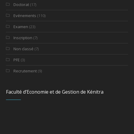
Doctorat
(17)
Evénements
(110)
Examen
(23)
Inscription
(7)
Non classé
(7)
PFE
(3)
Recrutement
(9)
Faculté d’Economie et de Gestion de Kénitra