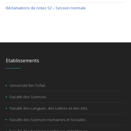
Réclamations de notes S2 – Session normale
Etablissements
Université Ibn Tofail
Faculté des Sciences
Faculté des Langues, des Lettres et des Arts
Faculté des Sciences Humaines et Sociales
Faculté des Sciences Juridiques et Politiques