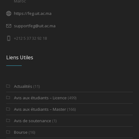
Maroc
https://feg.uit.ac.ma
supportfeg@uit.ac.ma
+212 5 37 32 92 18
Liens Utiles
Actualités
(11)
Avis aux étudiants – Licence
(499)
Avis aux étudiants – Master
(166)
Avis de soutenance
(1)
Bourse
(16)