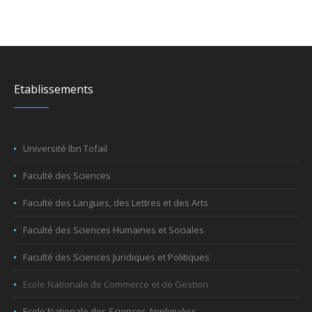
Etablissements
Université Ibn Tofail
Faculté des Sciences
Faculté des Langues, des Lettres et des Arts
Faculté des Sciences Humaines et Sociales
Faculté des Sciences Juridiques et Politiques
Ecole Nationale de Commerce et de Gestion
Ecole Nationale des Sciences Appliquées