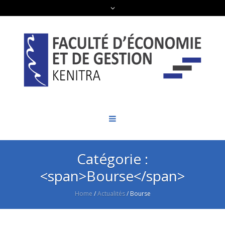
Catégorie :
<span>Bourse</span>
Home
/
Actualités
/
Bourse