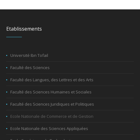
Etablissements
Université Ibn Tofail
Faculté des Sciences
Faculté des Langues, des Lettres et des Arts
Faculté des Sciences Humaines et Sociales
Faculté des Sciences Juridiques et Politiques
Ecole Nationale de Commerce et de Gestion
Ecole Nationale des Sciences Appliquées