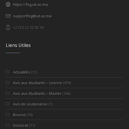
https://feg.uit.ac.ma
supportfeg@uit.ac.ma
+212 5 37 32 92 18
Liens Utiles
Actualités
(11)
Avis aux étudiants – Licence
(499)
Avis aux étudiants – Master
(166)
Avis de soutenance
(1)
Bourse
(16)
Doctorat
(17)