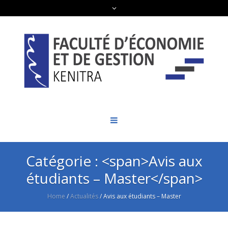
Catégorie : <span>Avis aux
étudiants – Master</span>
Home
/
Actualités
/
Avis aux étudiants – Master