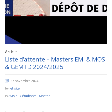
Article
Liste d’attente – Masters EMI & MOS
& GEMTD 2024/2025
27 novembre 2024
by
jehsite
In
Avis aux étudiants - Master