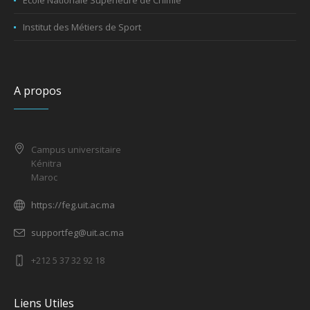
Ecole Nationale Supérieure de Chimie
Institut des Métiers de Sport
A propos
Campus universitaire
Kénitra
Maroc
https://feg.uit.ac.ma
supportfeg@uit.ac.ma
+212 5 37 32 92 18
Liens Utiles