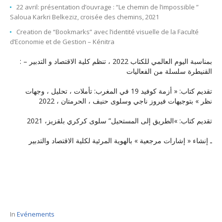
22 avril: présentation d’ouvrage : “Le chemin de l’impossible ”
Saloua Karkri Belkeziz, croisée des chemins, 2021
Creation de “Bookmarks” avec l’identité visuelle de la Faculté
d’Economie et de Gestion – Kénitra
: بمناسبة اليوم العالمي للكتاب 2022 ، تنظم كلية الاقتصاد و التدبير –
القنيطرة سلسلة من الفعاليات
تقديم كتاب: « أزمة كوفيد 19 في المغرب: تأملات ، تحليل ، وجهات
نظر » بتوجيهات فيروز ناجي وسلوى حنيف ، الحرمتان ، 2022
تقديم كتاب: »الطريق إلى المستحيل” سلوى كركري بلقزيز، 2021
ـ إنشاء « إشارات مرجعية » بالهوية المرئية لكلية الاقتصاد والتدبير
In
Evénements