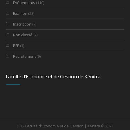
Evénements
(110)
Examen
(23)
Inscription
(7)
Non classé
(7)
PFE
(3)
Recrutement
(9)
Faculté d’Economie et de Gestion de Kénitra
UIT - Faculté d'Economie et de Gestion | Kénitra © 2021