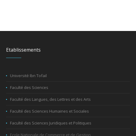
Etablissements
Université Ibn Tofail
Faculté des Sciences
Faculté des Langues, des Lettres et des Arts
Faculté des Sciences Humaines et Sociales
Faculté des Sciences Juridiques et Politiques
Ecole Nationale de Commerce et de Gestion