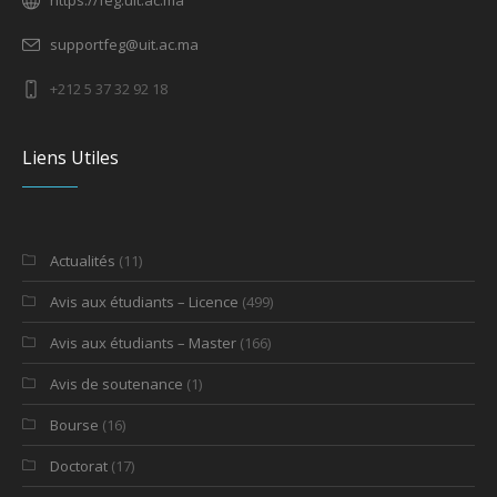
https://feg.uit.ac.ma
supportfeg@uit.ac.ma
+212 5 37 32 92 18
Liens Utiles
Actualités
(11)
Avis aux étudiants – Licence
(499)
Avis aux étudiants – Master
(166)
Avis de soutenance
(1)
Bourse
(16)
Doctorat
(17)