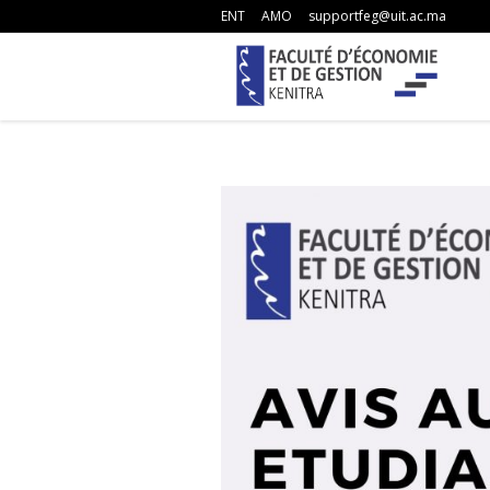
ENT
AMO
supportfeg@uit.ac.ma