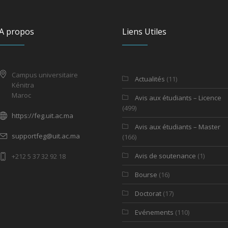
A propos
Liens Utiles
Campus universitaire
Actualités
(11)
Kénitra
Maroc
Avis aux étudiants – Licence
(499)
https://feg.uit.ac.ma
Avis aux étudiants – Master
supportfeg@uit.ac.ma
(166)
Avis de soutenance
(1)
+212 5 37 32 92 18
Bourse
(16)
Doctorat
(17)
Evénements
(110)