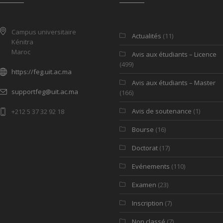
Campus universitaire
Actualités
(11)
Kénitra
Maroc
Avis aux étudiants – Licence
(499)
https://feg.uit.ac.ma
Avis aux étudiants – Master
supportfeg@uit.ac.ma
(166)
Avis de soutenance
(1)
+212 5 37 32 92 18
Bourse
(16)
Doctorat
(17)
Evénements
(110)
Examen
(23)
Inscription
(7)
Non classé
(7)