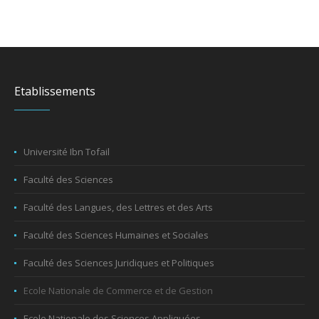
Etablissements
Université Ibn Tofail
Faculté des Sciences
Faculté des Langues, des Lettres et des Arts
Faculté des Sciences Humaines et Sociales
Faculté des Sciences Juridiques et Politiques
Ecole Nationale de Commerce et de Gestion
Ecole Nationale des Sciences Appliquées