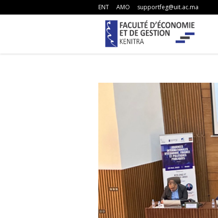
ENT
AMO
supportfeg@uit.ac.ma