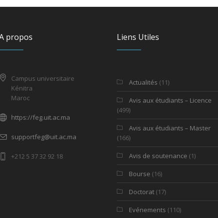
A propos
Liens Utiles
Campus universitaire
Actualités
(11)
Kénitra
Maroc
Avis aux étudiants – Licence
(499)
https://feg.uit.ac.ma
Avis aux étudiants – Master
supportfeg@uit.ac.ma
(166)
Avis de soutenance
(1)
+212 5 37 32 92 18
Bourse
(16)
Doctorat
(17)
Evénements
(110)