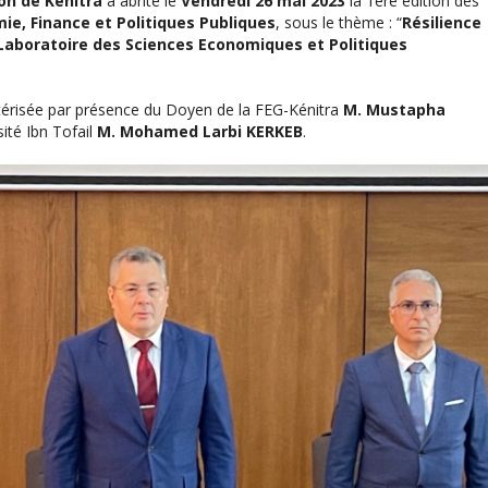
on de Kénitra
a abrité le
Vendredi 26 mai 2023
la 1ère édition des
ie, Finance et Politiques Publiques
, sous le thème : “
Résilience
aboratoire des Sciences Economiques et Politiques
térisée par présence du Doyen de la FEG-Kénitra
M. Mustapha
sité Ibn Tofail
M. Mohamed Larbi KERKEB
.