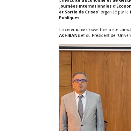
La
Faculté d’Economie et de Gesti
Journées Internationales d’Économ
et Sortie de Crises
” organisé par le
L
Publiques
.
La cérémonie d’ouverture a été carac
ACHIBANE
et du Président de l’Univer