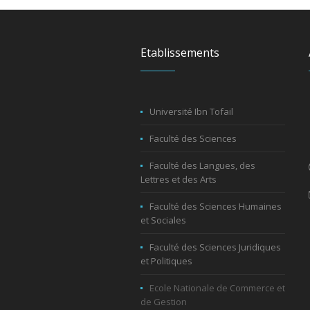
Etablissements
Université Ibn Tofail
Faculté des Sciences
Faculté des Langues, des
Lettres et des Arts
Faculté des Sciences Humaines
et Sociales
Faculté des Sciences Juridiques
et Politiques
Ecole Nationale de Commerce et
de Gestion