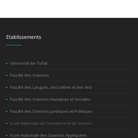
Etablissements
Université Ibn Tofail
Faculté des Sciences
Faculté des Langues, des Lettres et des Arts
Faculté des Sciences Humaines et Sociales
Faculté des Sciences Juridiques et Politiques
Ecole Nationale de Commerce et de Gestion
Ecole Nationale des Sciences Appliquées