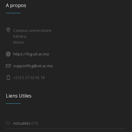
A propos
Campus universitaire
Kénitra
Maroc
https://feg.uit.ac.ma
supportfeg@uit.ac.ma
+212 5 37 32 92 18
Liens Utiles
Actualités
(11)