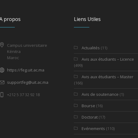
A propos
Liens Utiles
Campus universitaire
Actualités
(11)
Kénitra
Maroc
Avis aux étudiants – Licence
(499)
https://feg.uit.ac.ma
Avis aux étudiants – Master
supportfeg@uit.ac.ma
(166)
Avis de soutenance
(1)
+212 5 37 32 92 18
Bourse
(16)
Doctorat
(17)
Evénements
(110)