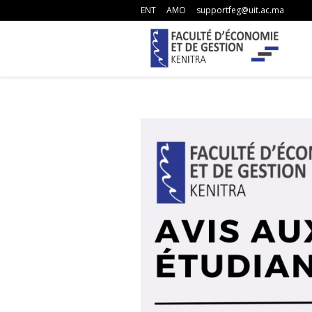
ENT
AMO
supportfeg@uit.ac.ma