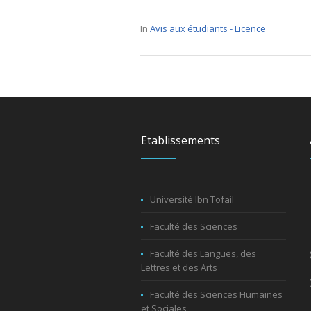
In
Avis aux étudiants - Licence
Etablissements
Université Ibn Tofail
Faculté des Sciences
Faculté des Langues, des
Lettres et des Arts
Faculté des Sciences Humaines
et Sociales