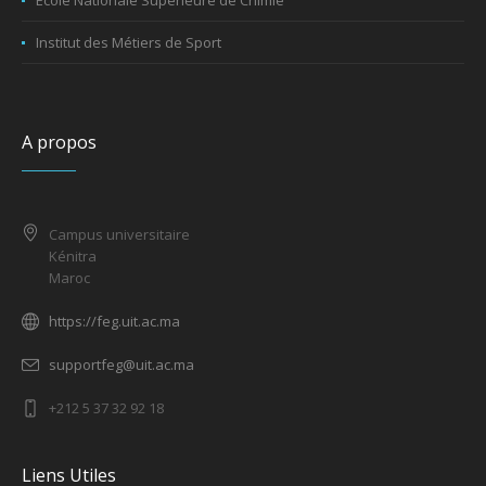
Ecole Nationale Supérieure de Chimie
Institut des Métiers de Sport
A propos
Campus universitaire
Kénitra
Maroc
https://feg.uit.ac.ma
supportfeg@uit.ac.ma
+212 5 37 32 92 18
Liens Utiles