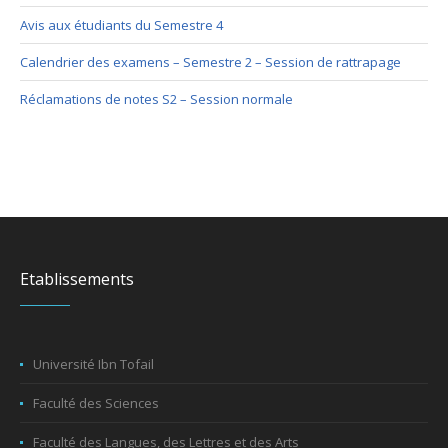
Avis aux étudiants du Semestre 4
Calendrier des examens – Semestre 2 – Session de rattrapage
Réclamations de notes S2 – Session normale
Etablissements
Université Ibn Tofail
Faculté des Sciences
Faculté des Langues, des Lettres et des Arts