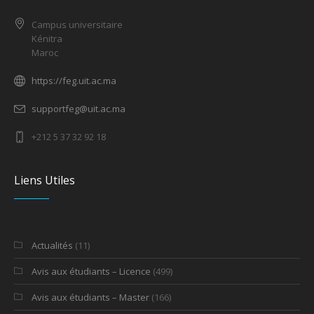
Campus universitaire
Kénitra
Maroc
https://feg.uit.ac.ma
supportfeg@uit.ac.ma
+212 5 37 32 92 18
Liens Utiles
Actualités
(11)
Avis aux étudiants – Licence
(499)
Avis aux étudiants – Master
(166)