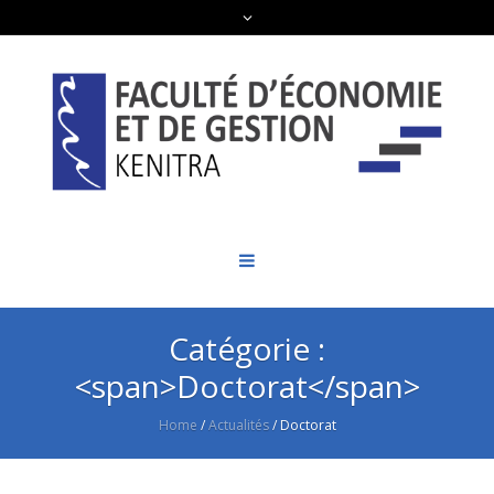
Catégorie :
<span>Doctorat</span>
Home
/
Actualités
/
Doctorat