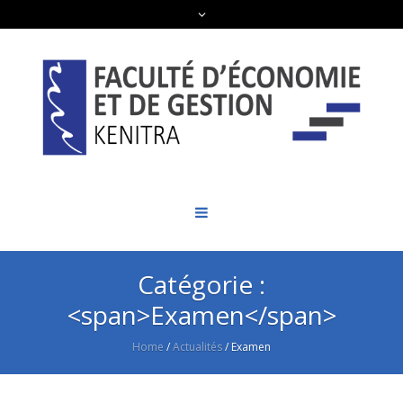
Catégorie :
<span>Examen</span>
Home
/
Actualités
/
Examen