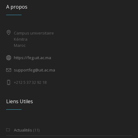
A propos
Campus universitaire
Kénitra
Maroc
https://feg.uit.ac.ma
supportfeg@uit.ac.ma
+212 5 37 32 92 18
Liens Utiles
Actualités
(11)