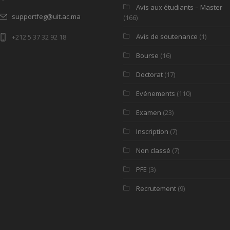
Avis aux étudiants – Master
supportfeg@uit.ac.ma
(166)
Avis de soutenance
(1)
+212 5 37 32 92 18
Bourse
(16)
Doctorat
(17)
Evénements
(110)
Examen
(23)
Inscription
(7)
Non classé
(7)
PFE
(3)
Recrutement
(9)