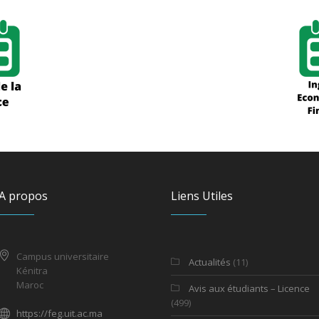
A propos
Liens Utiles
Campus universitaire
Actualités
(11)
Kénitra
Maroc
Avis aux étudiants – Licence
(499)
https://feg.uit.ac.ma