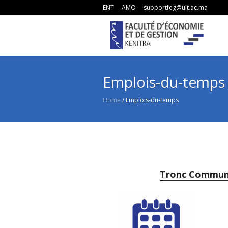
ENT
AMO
supportfeg@uit.ac.ma
Emplois-du-temps
Home
/
Emplois-du-temps
Tronc Commun