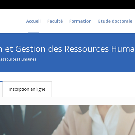
Accueil
Faculté
Formation
Etude doctorale
n et Gestion des Ressources Huma
 Ressources Humaines
Inscription en ligne