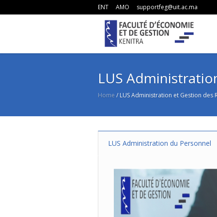
ENT
AMO
supportfeg@uit.ac.ma
LUS Administratio
Home
/
LUS Administration et Gestion des
LUS Administration du Personnel