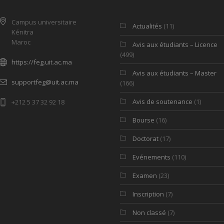
Campus universitaire
Actualités
(11)
Kénitra
Maroc
Avis aux étudiants – Licence
(499)
https://feg.uit.ac.ma
Avis aux étudiants – Master
supportfeg@uit.ac.ma
(166)
Avis de soutenance
(1)
+212 5 37 32 92 18
Bourse
(16)
Doctorat
(17)
Evénements
(110)
Examen
(23)
Inscription
(7)
Non classé
(7)