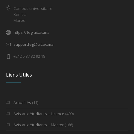
Campus universitaire
Kénitra
Maroc
https://feg.uit.ac.ma
supportfeg@uit.ac.ma
+212 5 37 32 92 18
Liens Utiles
Actualités
(11)
Avis aux étudiants – Licence
(499)
Avis aux étudiants – Master
(166)