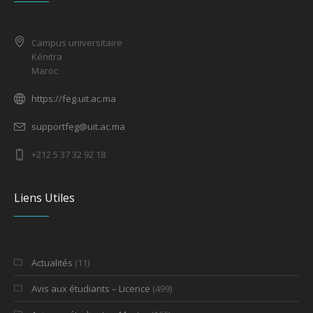
Campus universitaire
Kénitra
Maroc
https://feg.uit.ac.ma
supportfeg@uit.ac.ma
+212 5 37 32 92 18
Liens Utiles
Actualités
(11)
Avis aux étudiants – Licence
(499)