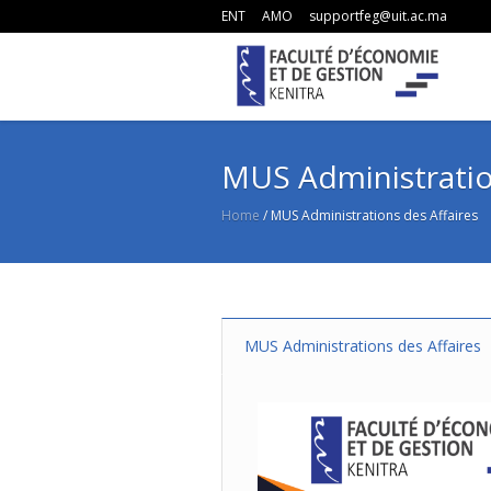
ENT
AMO
supportfeg@uit.ac.ma
MUS Administratio
Home
/
MUS Administrations des Affaires
MUS Administrations des Affaires