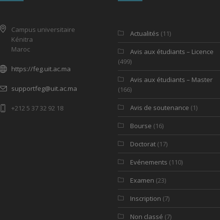
Campus universitaire
Actualités
(11)
Kénitra
Maroc
Avis aux étudiants – Licence
(499)
https://feg.uit.ac.ma
Avis aux étudiants – Master
supportfeg@uit.ac.ma
(166)
Avis de soutenance
(1)
+212 5 37 32 92 18
Bourse
(16)
Doctorat
(17)
Evénements
(110)
Examen
(23)
Inscription
(7)
Non classé
(7)