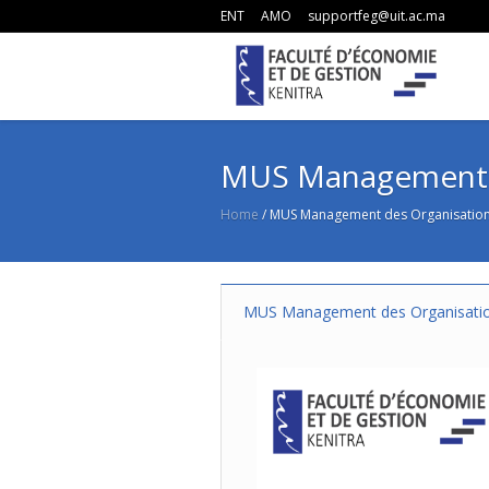
ENT
AMO
supportfeg@uit.ac.ma
MUS Management d
Home
/
MUS Management des Organisation
MUS Management des Organisatio