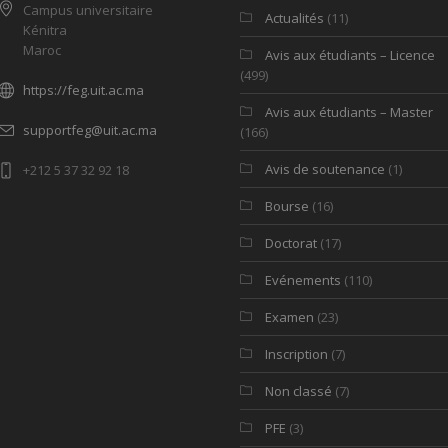
Campus universitaire
Actualités
(11)
Kénitra
Maroc
Avis aux étudiants – Licence
(499)
https://feg.uit.ac.ma
Avis aux étudiants – Master
supportfeg@uit.ac.ma
(166)
Avis de soutenance
(1)
+212 5 37 32 92 18
Bourse
(16)
Doctorat
(17)
Evénements
(110)
Examen
(23)
Inscription
(7)
Non classé
(7)
PFE
(3)