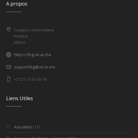
A propos
Campus universitaire
Kénitra
Maroc
https://feg.uit.ac.ma
supportfeg@uit.ac.ma
+212 5 37 32 92 18
Liens Utiles
Actualités
(11)