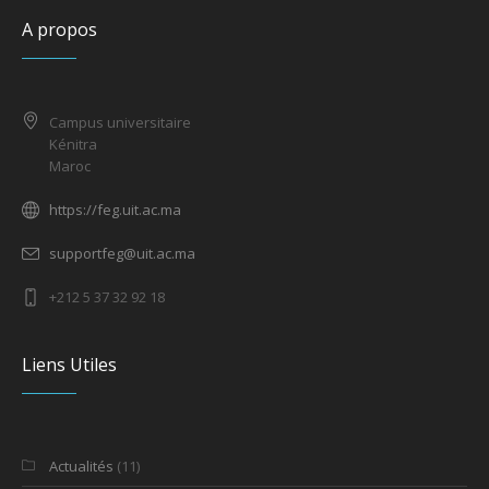
A propos
Campus universitaire
Kénitra
Maroc
https://feg.uit.ac.ma
supportfeg@uit.ac.ma
+212 5 37 32 92 18
Liens Utiles
Actualités
(11)