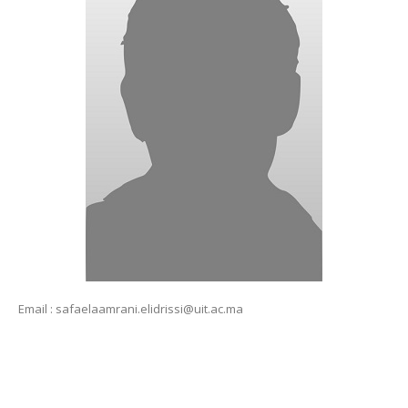
Email : safaelaamrani.elidrissi@uit.ac.ma