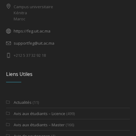
Campus universitaire
Kénitra
Maroc
https://feg.uit.ac.ma
supportfeg@uit.ac.ma
+212 5 37 32 92 18
Liens Utiles
Actualités
(11)
Avis aux étudiants – Licence
(499)
Avis aux étudiants – Master
(166)
Avis de soutenance
(1)