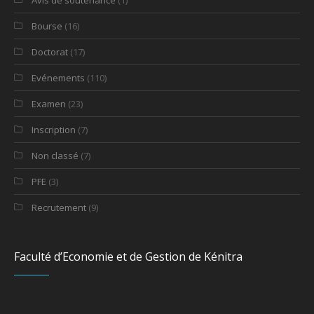
Bourse
(16)
Doctorat
(17)
Evénements
(110)
Examen
(23)
Inscription
(7)
Non classé
(7)
PFE
(3)
Recrutement
(9)
Faculté d’Economie et de Gestion de Kénitra